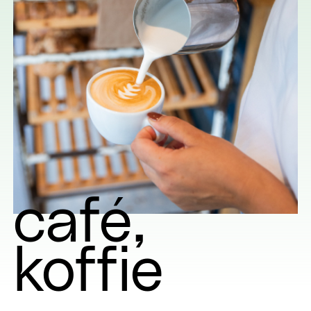
café
koffie