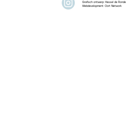
Grafisch ontwerp:
Hessel de Ronde
Webdevelopment:
Oort Network