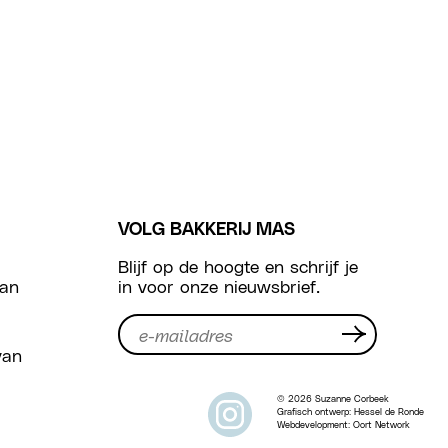
VOLG BAKKERIJ MAS
Blijf op de hoogte en schrijf je
van
in voor onze nieuwsbrief.
van
© 2026 Suzanne Corbeek
Grafisch ontwerp:
Hessel de Ronde
Webdevelopment:
Oort Network