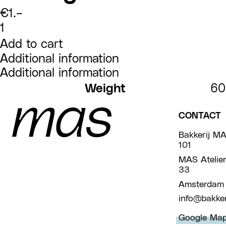
€
1.–
Bezorgen
1098
quantity
Add to cart
Additional information
Additional information
Weight
60
CONTACT
Bakkerij MA
101
MAS Atelier
33
Amsterdam
info@bakker
Google Ma