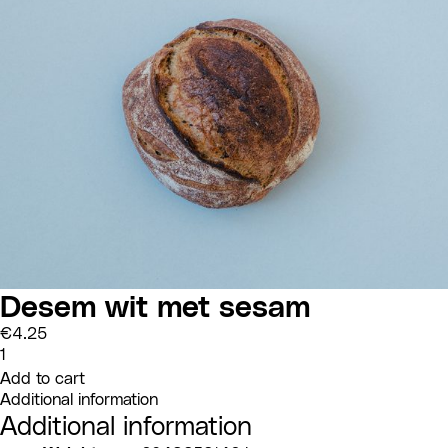
Desem wit met sesam
€
4.25
Desem
wit
Add to cart
met
sesam
Additional information
quantity
Additional information