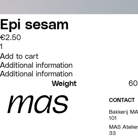
Epi sesam
€
2.50
Epi
sesam
quantity
Add to cart
Additional information
Additional information
Weight
60
CONTACT
Bakkerij MA
101
MAS Atelier
33