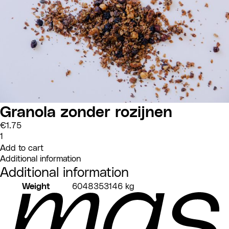
Granola zonder rozijnen
€
1.75
Granola
zonder
Add to cart
rozijnen
quantity
Additional information
Additional information
Weight
6048353146 kg