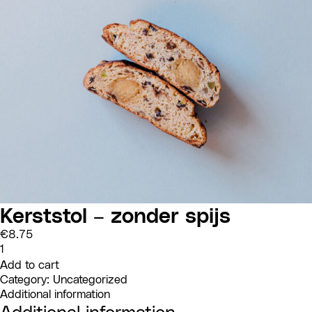
Kerststol – zonder spijs
€
8.75
Kerststol
-
Add to cart
zonder
spijs
Category:
Uncategorized
quantity
Additional information
Additional information