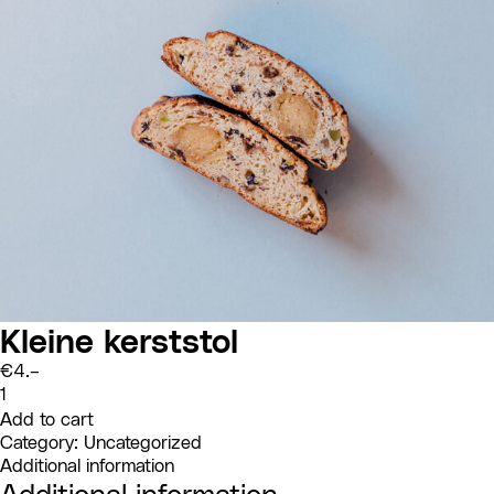
Kleine kerststol
€
4.–
Kleine
kerststol
Add to cart
quantity
Category:
Uncategorized
Additional information
Additional information