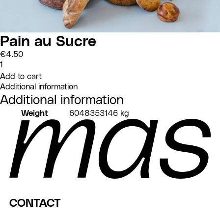
Pain au Sucre
€
4.50
Pain
au
Add to cart
Sucre
quantity
Additional information
Additional information
Weight
6048353146 kg
CONTACT