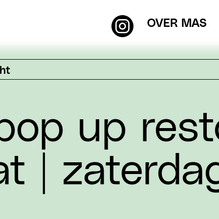
OVER MAS
cht
op up resto
t | zaterda